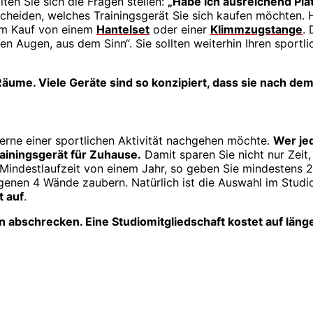
lten Sie sich die Fragen stellen:
„Habe ich ausreichend Pla
entscheiden, welches Trainingsgerät Sie sich kaufen möchten
zum Kauf von einem
Hantelset
oder einer
Klimmzugstange
.
en Augen, aus dem Sinn“. Sie sollten weiterhin Ihren sportl
ge Räume. Viele Geräte sind so konzipiert, dass sie nac
gerne einer sportlichen Aktivität nachgehen möchte.
Wer je
ainingsgerät für Zuhause.
Damit sparen Sie nicht nur Zeit,
indestlaufzeit von einem Jahr, so geben Sie mindestens 240
eigenen 4 Wände zaubern. Natürlich ist die Auswahl im Stud
t auf
.
n abschrecken. Eine Studiomitgliedschaft kostet auf länge