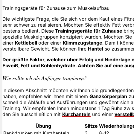
Trainingsgeräte für Zuhause zum Muskelaufbau
Die wichtigste Frage, die Sie sich vor dem Kauf eines Fitne
sehr schwer zu realisieren. Möchten Sie effektiv Fett ver
bestens bedient. Diese
Trainingsgeräte für Zuhause
brin
spezielle Muskelgruppen konzipiert wurden. Möchten Sie
einer
Kettlebell
oder einer
Klimmzugstange
. Damit könne
verstellbare Gewicht. Sie können Ihre
Hantel
so zusammenst
Der größte Faktor, welcher über Erfolg und Niederlage e
Eiweiß, Fett und Kohlenhydrate. Achten Sie auf eine au
Wie sollte ich als Anfänger trainieren?
In diesem Abschnitt möchten wir Ihnen die grundlegenden 
haben, empfehlen wir Ihnen mit einem
Ganzkörperplan
zu 
schnell die Abläufe und Ausführungen und gewöhnt sich an
Training. Wir empfehlen Ihnen mindestens 1 Tag Ruhe zwisc
den Sie ausschließlich mit
Kurzhanteln
und einer
verstel
Übung
Sätze
Wiederholung
Bankdrücken mit Kurzhanteln
3
8-12