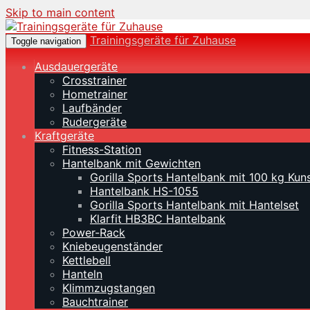
Skip to main content
Trainingsgeräte für Zuhause
Toggle navigation
Ausdauergeräte
Crosstrainer
Hometrainer
Laufbänder
Rudergeräte
Kraftgeräte
Fitness-Station
Hantelbank mit Gewichten
Gorilla Sports Hantelbank mit 100 kg Kuns
Hantelbank HS-1055
Gorilla Sports Hantelbank mit Hantelset
Klarfit HB3BC Hantelbank
Power-Rack
Kniebeugenständer
Kettlebell
Hanteln
Klimmzugstangen
Bauchtrainer