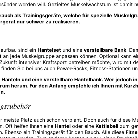
 gesünder werden will. Gezieltes Muskelwachstum ist damit nu
uch als Trainingsgeräte, welche für spezielle Muskelgru
gerät nur schwer zu realisieren.
aufbau sind ein
Hantelset
und eine
verstellbare Bank
. Dam
cht an jede Muskelgruppe anpassen können. Optional kann 
 Zukunft intensiver Kraftsport betreiben möchte, wird mit de
 finden Sie bei uns auch Power-Racks, Fitness-Stationen u
z Hanteln und eine verstellbare Hantelbank. Wer jedoch i
drum herum. Für den Anfang empfehle ich Ihnen mit Kurzh
en.
ngszubehör
r meiste Platz auch schon verplant. Doch auch für diese M
n. Oft helfen Ihnen eine
Hantel
oder eine
Kettlebell
zum gew
Ebenso ein Trainingsgerät für den Bauch. Alle diese
Fitn