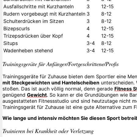
Ausfallschritte mit Kurzhanteln
3
12-15
Rudern vorgebeugt mit Kurzhanteln
3
8-12
Schulterdrücken im Sitzen
3
8-12
Bizepscurls
4
12-15
Trizepsdrücken über Kopf
4
12-15
Situps
3-4
8-12
Wadenheben stehend
3-4
12-15
Trainingsgeräte für Anfänger/Fortgeschrittene/Profis
Trainingsgeräte für Zuhause bieten dem Sportler eine Me
mit Steckgewichten und Hantelscheiben
unterscheiden. 
stoßen. Das ist auch völlig normal, denn gerade
Fitness S
genügend
Gewicht
. So kann er die Grundübungen wie Ba
ausgestatteten Fitnessstudio und sind heutzutage nicht 
Trainingsgerät für Zuhause ist eine gute Alternative zum F
Wie lange und intensiv möchten Sie diesen Sport betreibe
Trainieren bei Krankheit oder Verletzung